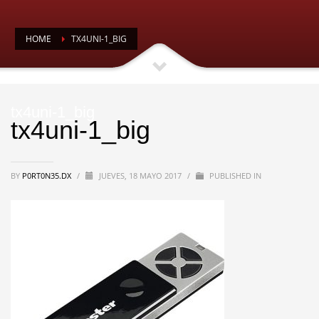
HOME
TX4UNI-1_BIG
tx4uni-1_big
tx4uni-1_big
BY
P0RT0N35.DX
/
JUEVES, 18 MAYO 2017
/
PUBLISHED IN