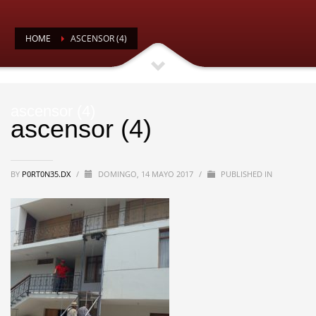
HOME
ASCENSOR (4)
ascensor (4)
ascensor (4)
BY
P0RT0N35.DX
/
DOMINGO, 14 MAYO 2017
/
PUBLISHED IN