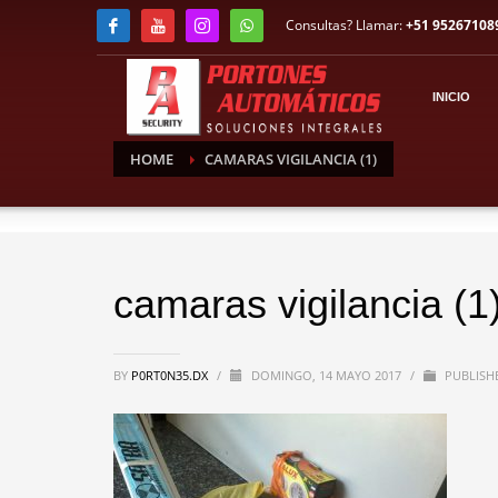
Consultas? Llamar:
+51 95267108
INICIO
HOME
CAMARAS VIGILANCIA (1)
camaras vigilancia (1
BY
P0RT0N35.DX
/
DOMINGO, 14 MAYO 2017
/
PUBLISHE