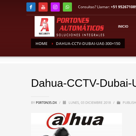
Consultas? Llamar:
+51 95267108
INICIO
HOME
DAHUA-CCTV-DUBAI-UAE-300×150
Dahua-CCTV-Dubai-
BY
P0RT0N35.DX
/
LUNES, 03 DICIEMBRE 2018
/
PUBLISH