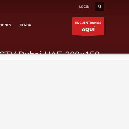
LOGIN
ENCUENTRANOS
CIONES
TIENDA
AQUÍ
CTV-Dubai-UAE-300×150