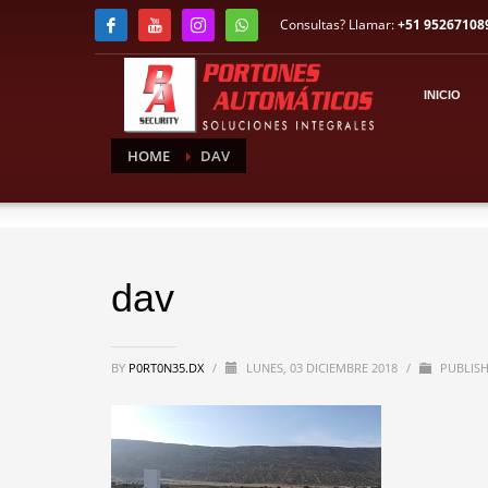
Consultas? Llamar:
+51 95267108
INICIO
HOME
DAV
dav
BY
P0RT0N35.DX
/
LUNES, 03 DICIEMBRE 2018
/
PUBLISH