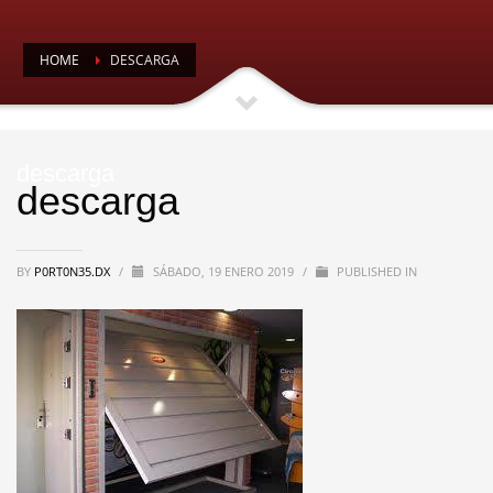
HOME
DESCARGA
descarga
descarga
BY
P0RT0N35.DX
/
SÁBADO, 19 ENERO 2019
/
PUBLISHED IN