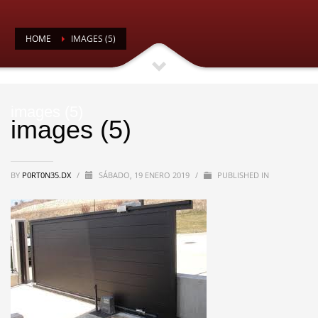
HOME
IMAGES (5)
images (5)
images (5)
BY
P0RT0N35.DX
/
SÁBADO, 19 ENERO 2019
/
PUBLISHED IN