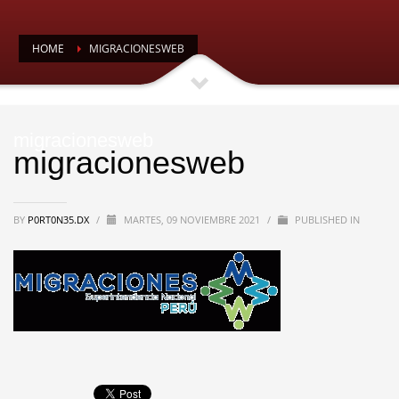
HOME
MIGRACIONESWEB
migracionesweb
migracionesweb
BY
P0RT0N35.DX
/
MARTES, 09 NOVIEMBRE 2021
/
PUBLISHED IN