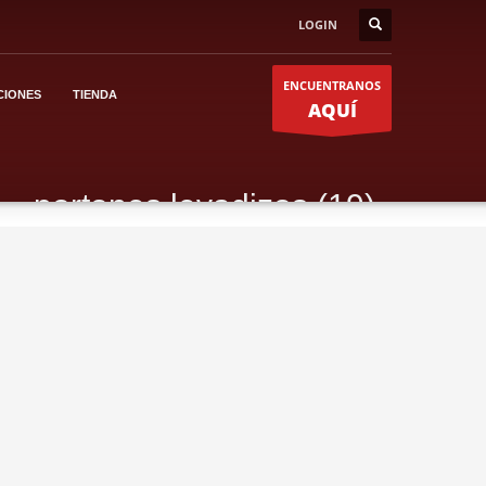
LOGIN
ENCUENTRANOS
CIONES
TIENDA
AQUÍ
portones levadizos (19)