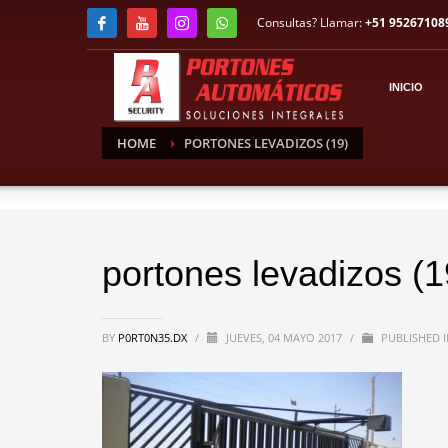
Consultas? Llamar:
+51 95267108
INICIO
HOME
PORTONES LEVADIZOS (19)
portones levadizos (1
BY
P0RT0N35.DX
/
JUEVES, 04 MAYO 2017
/
PUBLISHED I