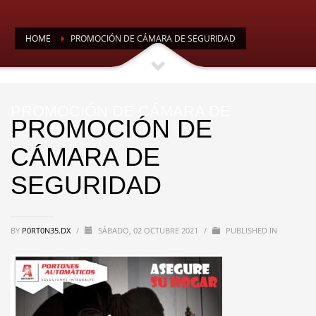
HOME
PROMOCIÓN DE CÁMARA DE SEGURIDAD
PROMOCIÓN DE CÁMARA DE
PROMOCIÓN DE
SEGURIDAD
CÁMARA DE
SEGURIDAD
BY
P0RT0N35.DX
/
SÁBADO, 02 OCTUBRE 2021
/
PUBLISHED IN