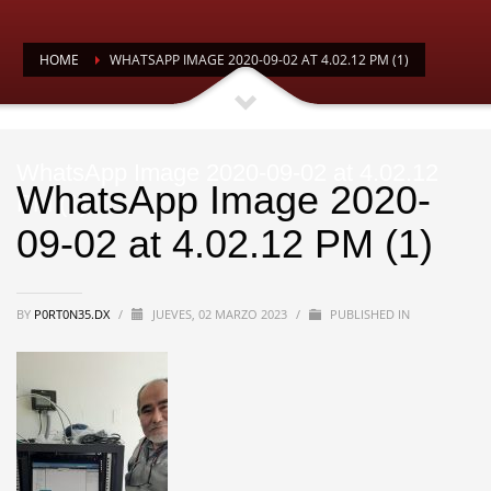
HOME
WHATSAPP IMAGE 2020-09-02 AT 4.02.12 PM (1)
WhatsApp Image 2020-09-02 at 4.02.12
WhatsApp Image 2020-
PM (1)
09-02 at 4.02.12 PM (1)
BY
P0RT0N35.DX
/
JUEVES, 02 MARZO 2023
/
PUBLISHED IN